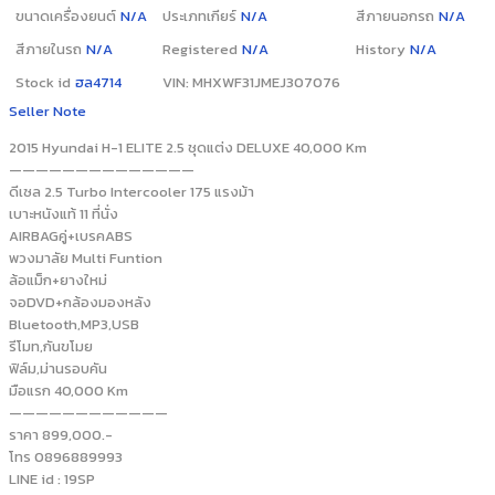
ขนาดเครื่องยนต์
N/A
ประเภทเกียร์
N/A
สีภายนอกรถ
N/A
สีภายในรถ
N/A
Registered
N/A
History
N/A
Stock id
ฮล4714
VIN: MHXWF31JMEJ307076
Seller Note
2015 Hyundai H-1 ELITE 2.5 ชุดแต่ง DELUXE 40,000 Km
——————————————
ดีเซล 2.5 Turbo Intercooler 175 แรงม้า
เบาะหนังแท้ 11 ที่นั่ง
AIRBAGคู่+เบรคABS
พวงมาลัย Multi Funtion
ล้อแม็ก+ยางใหม่
จอDVD+กล้องมองหลัง
Bluetooth,MP3,USB
รีโมท,กันขโมย
ฟิล์ม,ม่านรอบคัน
มือแรก 40,000 Km
————————————
ราคา 899,000.-
โทร 0896889993
LINE id : 19SP