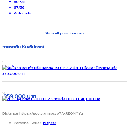
80 KM
67/56
Automatic
...
Show all premium cars
ขายรถกับ 19 ศรีปกรณ์
1
16
859,000 บาท
Distance
https://goo.gl/maps/o7AxREQMYYu
Personal Seller:
19spcar